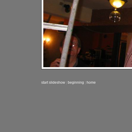
start slideshow
|
beginning
|
home