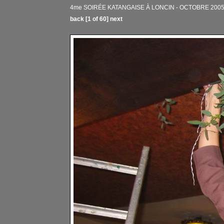
4me SOIRÉE KATANGAISE À LONCIN - OCTOBRE 2005
back
[1 of 60]
next