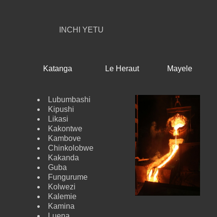
INCHI YETU
Katanga
Le Heraut
Mayele
Lubumbashi
Kipushi
Likasi
Kakontwe
Kambove
Chinkolobwe
Kakanda
Guba
Fungurume
Kolwezi
Kalemie
Kamina
Luena